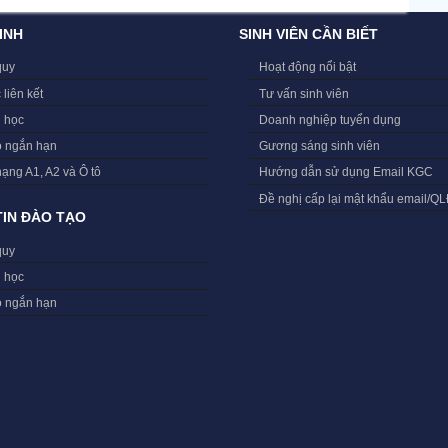
INH
SINH VIÊN CẦN BIẾT
quy
Hoạt động nổi bật
 liên kết
Tư vấn sinh viên
i học
Doanh nghiệp tuyển dụng
o ngắn hạn
Gương sáng sinh viên
hạng A1, A2 và Ô tô
Hướng dẫn sử dụng Email KGC
Đề nghị cấp lại mật khẩu email/Q
IN ĐÀO TẠO
quy
i học
o ngắn hạn