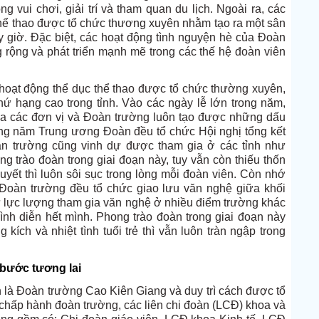
 vui chơi, giải trí và tham quan du lịch. Ngoài ra, các
 thể thao được tổ chức thương xuyên nhằm tạo ra một sân
y giờ. Đặc biệt, các hoạt động tình nguyện hè của Đoàn
 rộng và phát triển mạnh mẽ trong các thế hệ đoàn viên
 hoạt động thể dục thể thao được tổ chức thường xuyên,
ứ hạng cao trong tỉnh. Vào các ngày lễ lớn trong năm,
ữa các đơn vị và Đoàn trường luôn tạo được những dấu
Hàng năm Trung ương Đoàn đều tổ chức Hội nghị tổng kết
oàn trường cũng vinh dự được tham gia ở các tỉnh như
 trào đoàn trong giai đoạn này, tuy vẫn còn thiếu thốn
huyết thì luôn sôi sục trong lòng mỗi đoàn viên. Còn nhớ
oàn trường đều tổ chức giao lưu văn nghệ giữa khối
cử lực lượng tham gia văn nghệ ở nhiều điểm trường khác
rình diễn hết mình. Phong trào đoàn trong giai đoạn này
kích và nhiệt tình tuổi trẻ thì vẫn luôn tràn ngập trong
 bước tương lai
là Đoàn trường Cao Kiên Giang và duy trì cách được tổ
chấp hành đoàn trường, các liên chi đoàn (LCĐ) khoa và