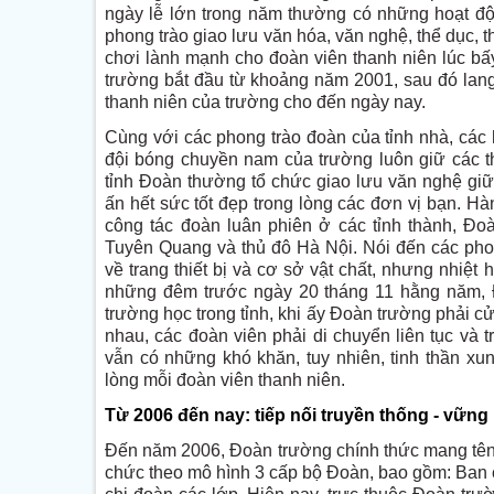
ngày lễ lớn trong năm thường có những hoạt động
phong trào giao lưu văn hóa, văn nghệ, thể dục,
chơi lành mạnh cho đoàn viên thanh niên lúc bấ
trường bắt đầu từ khoảng năm 2001, sau đó lang
thanh niên của trường cho đến ngày nay.
Cùng với các phong trào đoàn của tỉnh nhà, các
đội bóng chuyền nam của trường luôn giữ các th
tỉnh Đoàn thường tổ chức giao lưu văn nghệ gi
ấn hết sức tốt đẹp trong lòng các đơn vị bạn. 
công tác đoàn luân phiên ở các tỉnh thành, Đ
Tuyên Quang và thủ đô Hà Nội. Nói đến các phong
về trang thiết bị và cơ sở vật chất, nhưng nhiệt 
những đêm trước ngày 20 tháng 11 hằng năm, Đ
trường học trong tỉnh, khi ấy Đoàn trường phải 
nhau, các đoàn viên phải di chuyển liên tục và t
vẫn có những khó khăn, tuy nhiên, tinh thần xung 
lòng mỗi đoàn viên thanh niên.
Từ 2006 đến nay: tiếp nối truyền thống - vững
Đến năm 2006, Đoàn trường chính thức mang tên 
chức theo mô hình 3 cấp bộ Đoàn, bao gồm: Ban 