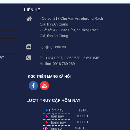
LIÊN HỆ
- Cở sở: 217 Chu Văn An, phường Rạch
Giá, tỉnh An Giang
- Cở sở: 425 Mạc Cửu, phường Rạch
Giá, tỉnh An Giang
kgc@kgc.edu.vn
LĐT
Tel: (+84 0297) 3.863.530 - 3.690.646
Hotline: 0916.769.269
KGC TRÊN MẠNG XÃ HỘI
LƯỢT TRUY CẬP HÔM NAY
Hôm nay
12143
100001
Tuần này
100001
Tháng này
7846153
Tổng số