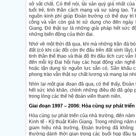
sở vật chất. Có thể nói, tài sản quý giá nhất của
tuổi trẻ, tinh thần cách mạng và sự sáng tạo. Tạ
nguồn kinh phí giúp Đoàn trường có thể duy trì 
công và vẫn còn giá trị sử dụng cho đến ngày
Giang. Đó thật sự là những giải pháp hết sức 
những biến động của thời đại.
Nhớ về một thời đã qua, khi mà những trận đá b
đất (có khi các đội còn thi đấu trên đất sình lầ
tinh thần thể thao và thái độ thi đấu tích cực vẫ
đến mỗi kỳ Đại hội hay các hoạt động văn nghệ
hoặc tận dụng từ nguồn lực sẵn có. Sân khấu có
phong trào vẫn thật sự chất lượng và mang lại nhiề
Nhìn lại một giai đoạn đã qua, có thể thấy, Đoàn
hết sức khó khăn, chính những điều đó đã góp ph
trong lòng các thế hệ đoàn viên thanh niên.
Giai đoạn 1997 – 2006: Hòa cùng sự phát triể
Hòa cùng sự phát triển của nhà trường, đến năm 
Kinh tế - Kỹ thuật Kiên Giang. Trong những năm
giam hiệu nhà trường, Đoàn trường đã không n
thường dành thời gian trong các buổi họp đầu t