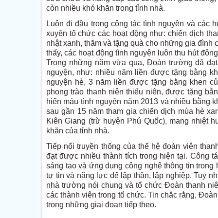
còn nhiều khó khăn trong tỉnh nhà.
Luôn đi đầu trong công tác tình nguyện và các
xuyên tổ chức các hoạt động như: chiến dịch tha
nhật xanh, thăm và tặng quà cho những gia đình c
thấy, các hoạt động tình nguyện luôn thu hút đôn
Trong những năm vừa qua, Đoàn trường đã đạt 
nguyện, như: nhiều năm liền được tặng bằng kh
nguyện hè, 3 năm liền được tặng bằng khen củ
phong trào thanh niên thiếu niên, được tặng b
hiến máu tình nguyện năm 2013 và nhiều bằng khen
sau gần 15 năm tham gia chiến dịch mùa hè xan
Kiên Giang (trừ huyện Phú Quốc), mang nhiệt hu
khăn của tỉnh nhà.
Tiếp nối truyền thống của thế hệ đoàn viên tha
đạt được nhiều thành tích trong hiện tại. Công tá
sáng tạo và ứng dụng công nghệ thông tin trong 
tự tin và năng lực để lập thân, lập nghiệp. Tuy n
nhà trường nói chung và tổ chức Đoàn thanh niên
các thành viên trong tổ chức. Tin chắc rằng, Đo
trong những giai đoạn tiếp theo.