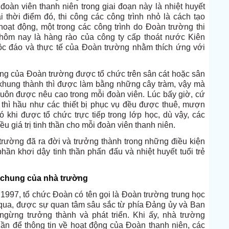
 đoàn viên thanh niên trong giai đoạn này là nhiệt huyết
i thời điểm đó, thi công các công trình nhỏ là cách tạo
hoạt động, một trong các công trình do Đoàn trường thi
 hôm nay là hàng rào của công ty cấp thoát nước Kiên
độc đáo và thực tế của Đoàn trường nhằm thích ứng với
óng của Đoàn trường được tổ chức trên sân cát hoặc sân
y), khung thành thì được làm bằng những cây tràm, vậy mà
n luôn được nêu cao trong mỗi đoàn viên. Lúc bấy giờ, cứ
 thì hầu như các thiết bị phục vụ đều được thuê, mượn
 khi được tổ chức trực tiếp trong lớp học, dù vậy, các
u giá trị tinh thần cho mỗi đoàn viên thanh niên.
 trường đã ra đời và trưởng thành trong những điều kiện
ần khơi dậy tinh thần phấn đấu và nhiệt huyết tuổi trẻ
n chung của nhà trường
1997, tổ chức Đoàn có tên gọi là Đoàn trường trung học
 qua, được sự quan tâm sâu sắc từ phía Đảng ủy và Ban
gừng trưởng thành và phát triển. Khi ấy, nhà trường
uần để thông tin về hoạt động của Đoàn thanh niên, các