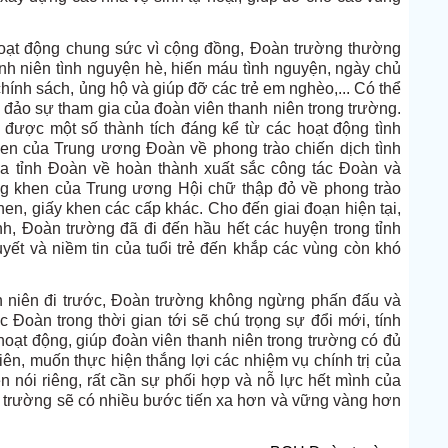
 hoạt động chung sức vì cộng đồng, Đoàn trường thường
nh niên tình nguyện hè, hiến máu tình nguyện, ngày chủ
hính sách, ủng hộ và giúp đỡ các trẻ em nghèo,... Có thể
g đảo sự tham gia của đoàn viên thanh niên trong trường.
được một số thành tích đáng kể từ các hoạt động tình
en của Trung ương Đoàn về phong trào chiến dịch tình
a tỉnh Đoàn về hoàn thành xuất sắc công tác Đoàn và
ằng khen của Trung ương Hội chữ thập đỏ về phong trào
, giấy khen các cấp khác. Cho đến giai đoạn hiện tại,
h, Đoàn trường đã đi đến hầu hết các huyện trong tỉnh
yết và niềm tin của tuổi trẻ đến khắp các vùng còn khó
nh niên đi trước, Đoàn trường không ngừng phấn đấu và
c Đoàn trong thời gian tới sẽ chú trọng sự đổi mới, tính
hoạt động, giúp đoàn viên thanh niên trong trường có đủ
hiên, muốn thực hiện thắng lợi các nhiệm vụ chính trị của
 nói riêng, rất cần sự phối hợp và nỗ lực hết mình của
àn trường sẽ có nhiều bước tiến xa hơn và vững vàng hơn