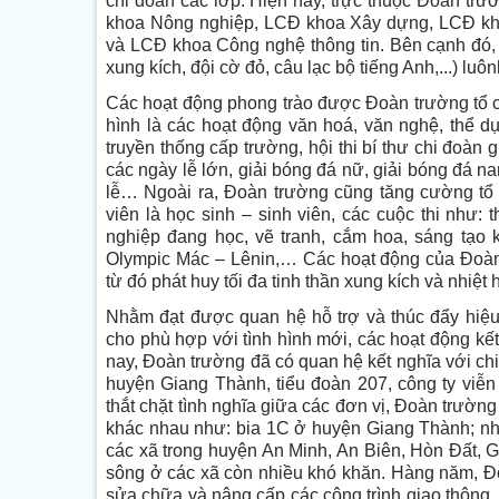
chi đoàn các lớp. Hiện nay, trực thuộc Đoàn tr
khoa Nông nghiệp, LCĐ khoa Xây dựng, LCĐ kho
và LCĐ khoa Công nghệ thông tin. Bên cạnh đó, c
xung kích, đội cờ đỏ, câu lạc bộ tiếng Anh,...) luô
Các hoạt động phong trào được Đoàn trường tổ 
hình là các hoạt động văn hoá, văn nghệ, thể dụ
truyền thống cấp trường, hội thi bí thư chi đoàn 
các ngày lễ lớn, giải bóng đá nữ, giải bóng đá n
lễ… Ngoài ra, Đoàn trường cũng tăng cường tổ
viên là học sinh – sinh viên, các cuộc thi như: t
nghiệp đang học, vẽ tranh, cắm hoa, sáng tạo k
Olympic Mác – Lênin,… Các hoạt động của Đoàn t
từ đó phát huy tối đa tinh thần xung kích và nhiệt 
Nhằm đạt được quan hệ hỗ trợ và thúc đẩy hiệu
cho phù hợp với tình hình mới, các hoạt động kế
nay, Đoàn trường đã có quan hệ kết nghĩa với chi
huyện Giang Thành, tiểu đoàn 207, công ty viễn
thắt chặt tình nghĩa giữa các đơn vị, Đoàn trường
khác nhau như: bia 1C ở huyện Giang Thành; nh
các xã trong huyện An Minh, An Biên, Hòn Đất,
sông ở các xã còn nhiều khó khăn. Hàng năm, Đ
sửa chữa và nâng cấp các công trình giao thông,