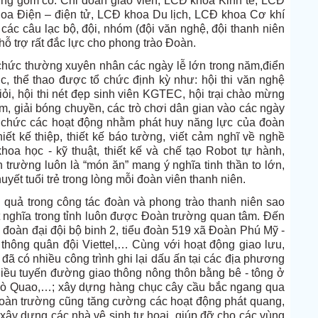
ường gồm có: Chi đoàn giáo viên, LCĐ khoa Kinh tế, LCĐ
a Điện – điện tử, LCĐ khoa Du lịch, LCĐ khoa Cơ khí
ác câu lạc bộ, đội, nhóm (đội văn nghệ, đội thanh niên
nhỗ trợ rất đắc lực cho phong trào Đoàn.
chức thường xuyên nhân các ngày lễ lớn trong năm,điển
c, thể thao được tổ chức định kỳ như: hội thi văn nghệ
giỏi, hội thi nét đẹp sinh viên KGTEC, hội trại chào mừng
am, giải bóng chuyền, các trò chơi dân gian vào các ngày
 chức các hoạt động nhằm phát huy năng lực của đoàn
hiết kế thiệp, thiết kế báo tường, viết cảm nghĩ về nghề
hoa học - kỹ thuật, thiết kế và chế tạo Robot tự hành,
rường luôn là “món ăn” mang ý nghĩa tinh thần to lớn,
huyết tuổi trẻ trong lòng mỗi đoàn viên thanh niên.
 quả trong công tác đoàn và phong trào thanh niên sao
t nghĩa trong tỉnh luôn được Đoàn trường quan tâm. Đến
 đoàn đại đội bộ binh 2, tiểu đoàn 519 xã Đoàn Phú Mỹ -
 thông quân đội Viettel,… Cùng với hoạt động giao lưu,
 đã có nhiều công trình ghi lại dấu ấn tại các địa phương
iều tuyến đường giao thông nông thôn bằng bê - tông ở
 Gò Quao,…; xây dựng hàng chục cây cầu bắc ngang qua
oàn trường cũng tăng cường các hoạt động phát quang,
 xây dựng các nhà vệ sinh tự hoại, giúp đỡ cho các vùng