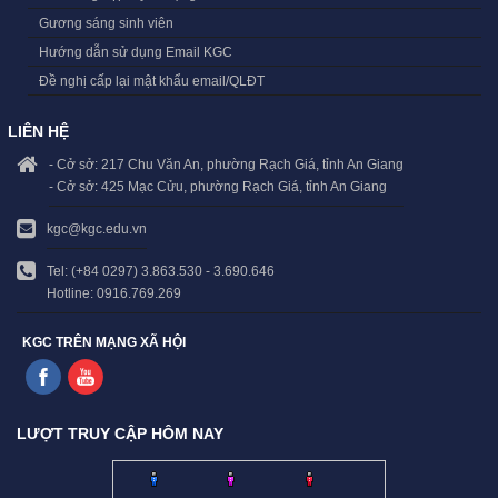
Gương sáng sinh viên
Hướng dẫn sử dụng Email KGC
Đề nghị cấp lại mật khẩu email/QLĐT
LIÊN HỆ
- Cở sở: 217 Chu Văn An, phường Rạch Giá, tỉnh An Giang
- Cở sở: 425 Mạc Cửu, phường Rạch Giá, tỉnh An Giang
kgc@kgc.edu.vn
Tel: (+84 0297) 3.863.530 - 3.690.646
Hotline: 0916.769.269
KGC TRÊN MẠNG XÃ HỘI
LƯỢT TRUY CẬP HÔM NAY