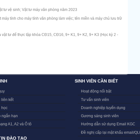
t tư vệ sinh; Vật tư máy văn phòng năm 2023
máy tính cho máy tính văn phòng làm việc; tên miền và máy chủ lưu trữ
 vật tư để thực tập khóa CĐ15, CĐ16, 9+ K1, 9+ K2, 9+ K3 (Học kỳ 2 -
INH
SINH VIÊN CẦN BIẾT
quy
Hoạt động nổi bật
 liên kết
Tư vấn sinh viên
i học
Doanh nghiệp tuyển dụng
o ngắn hạn
Gương sáng sinh viên
hạng A1, A2 và Ô tô
Hướng dẫn sử dụng Email KGC
Đề nghị cấp lại mật khẩu email/Q
IN ĐÀO TẠO