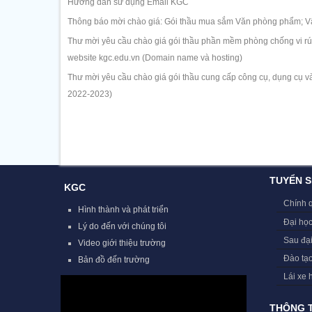
Hướng dẫn sử dụng Email KGC
Thông báo mời chào giá: Gói thầu mua sắm Văn phòng phẩm; Vậ
Thư mời yêu cầu chào giá gói thầu phần mềm phòng chống vi rút 
website kgc.edu.vn (Domain name và hosting)
Thư mời yêu cầu chào giá gói thầu cung cấp công cụ, dụng cụ và
2022-2023)
TUYỂN S
KGC
Chính 
Hình thành và phát triển
Đại học
Lý do đến với chúng tôi
Sau đạ
Video giới thiệu trường
Đào tạ
Bản đồ đến trường
Lái xe 
THÔNG T