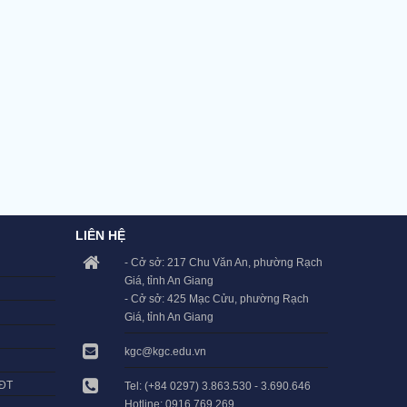
LIÊN HỆ
- Cở sở: 217 Chu Văn An, phường Rạch
Giá, tỉnh An Giang
- Cở sở: 425 Mạc Cửu, phường Rạch
Giá, tỉnh An Giang
kgc@kgc.edu.vn
LĐT
Tel: (+84 0297) 3.863.530 - 3.690.646
Hotline: 0916.769.269