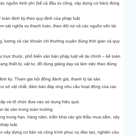
các nguồn kinh phí (kể cả đầu tư công, xây dựng cơ bản) đúng
 toán định kỳ theo quy định của pháp luật.
iám sát nghĩa vụ thanh toán, theo dõi nợ và các nguồn vốn tài
ng, lương và các khoản chi thường xuyên đúng thời gian và quy
ị trực thuộc, phổ biến văn bản pháp luật về tài chính – kế toán.
ang thiết bị, vật tư, đồ dùng giảng dạy và làm việc theo đúng
ịnh kỳ. Tham gia hội đồng đánh giá, thanh lý tài sản.
 cơ sở vật chất, đảm bảo đáp ứng nhu cầu hoạt động của các
cấp và tổ chức đưa vào sử dụng hiệu quả.
n tài sản trong toàn trường.
g trung hạn, hàng năm; triển khai các gói thầu mua sắm, xây
pháp luật.
án xây dựng cơ bản và công trình phục vụ đào tạo, nghiên cứu