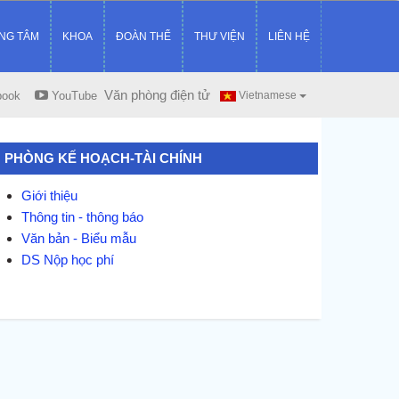
NG TÂM
KHOA
ĐOÀN THỂ
THƯ VIỆN
LIÊN HỆ
Văn phòng điện tử
book
YouTube
Vietnamese
PHÒNG KẾ HOẠCH-TÀI CHÍNH
Giới thiệu
Thông tin - thông báo
Văn bản - Biểu mẫu
DS Nộp học phí