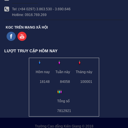
Tel: (+84 0297) 3.863.530 - 3.690.646
Hotline: 0916.769.269
KGC TRÊN MẠNG XÃ HỘI
LƯỢT TRUY CẬP HÔM NAY
Hôm nay
Tuần này
Tháng này
18148
84058
100001
Tổng số
7812921
Trường Cao đẳng Kiên Giang © 2018