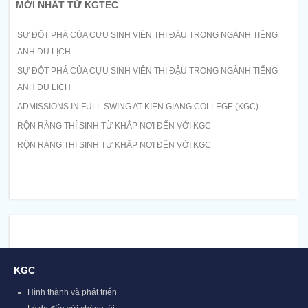
MỚI NHẤT TỪ KGTEC
SỰ ĐỘT PHÁ CỦA CỰU SINH VIÊN THỊ ĐẬU TRONG NGÀNH TIẾNG
ANH DU LỊCH
SỰ ĐỘT PHÁ CỦA CỰU SINH VIÊN THỊ ĐẬU TRONG NGÀNH TIẾNG
ANH DU LỊCH
ADMISSIONS IN FULL SWING AT KIEN GIANG COLLEGE (KGC)
RỘN RÀNG THÍ SINH TỪ KHẮP NƠI ĐẾN VỚI KGC
RỘN RÀNG THÍ SINH TỪ KHẮP NƠI ĐẾN VỚI KGC
KGC
Hình thành và phát triển