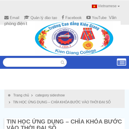
Vietnamese
Văn
Email
Quản lý đào tạo
Facebook
YouTube
phòng điện tử
Trang chủ
category sideshow
TIN HỌC ỨNG DỤNG – CHÌA KHÓA BƯỚC VÀO THỜI ĐẠI SỐ
TIN HỌC ỨNG DỤNG – CHÌA KHÓA BƯỚC
VÀO THỜI ĐẠI SỐ