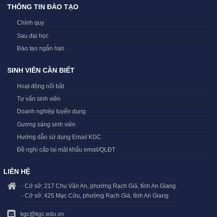
THÔNG TIN ĐÀO TẠO
Chính quy
Sau đại học
Đào tạo ngắn hạn
SINH VIÊN CẦN BIẾT
Hoạt động nổi bật
Tư vấn sinh viên
Doanh nghiệp tuyển dụng
Gương sáng sinh viên
Hướng dẫn sử dụng Email KGC
Đề nghị cấp lại mật khẩu email/QLĐT
LIÊN HỆ
- Cở sở: 217 Chu Văn An, phường Rạch Giá, tỉnh An Giang
- Cở sở: 425 Mạc Cửu, phường Rạch Giá, tỉnh An Giang
kgc@kgc.edu.vn