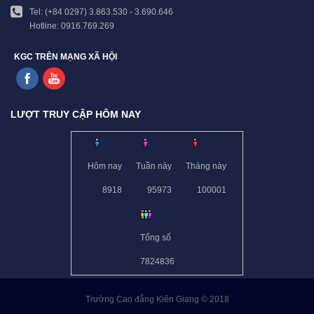
Tel: (+84 0297) 3.863.530 - 3.690.646
Hotline: 0916.769.269
KGC TRÊN MẠNG XÃ HỘI
LƯỢT TRUY CẬP HÔM NAY
Hôm nay
Tuần này
Tháng này
8918
95973
100001
Tổng số
7824836
Trường Cao đẳng Kiên Giang © 2018