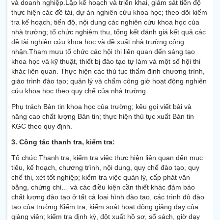
và doanh nghiệp.Lập kế hoạch và triển khai, giám sát tiến độ
thực hiện các đề tài, dự án nghiên cứu khoa học; theo dõi kiểm
tra kế hoạch, tiến độ, nội dung các nghiên cứu khoa học của
nhà trường; tổ chức nghiệm thu, tổng kết đánh giá kết quả các
đề tài nghiên cứu khoa học và đề xuất nhà trường công
nhận.Tham mưu tổ chức các hội thi liên quan đến sáng tạo
khoa học và kỹ thuật, thiết bị đào tạo tự làm và một số hội thi
khác liên quan. Thực hiện các thủ tục thẩm định chương trình,
giáo trình đào tạo; quản lý và chấm công giờ hoạt động nghiên
cứu khoa học theo quy chế của nhà trường.
Phụ trách Bản tin khoa học của trường; kêu gọi viết bài và
nâng cao chất lượng Bản tin; thực hiện thủ tục xuất Bản tin
KGC theo quy định.
3. Công tác thanh tra, kiểm tra:
Tổ chức Thanh tra, kiểm tra việc thực hiện liên quan đến mục
tiêu, kế hoạch, chương trình, nội dung, quy chế đào tạo, quy
chế thi, xét tốt nghiệp; kiểm tra việc quản lý, cấp phát văn
bằng, chứng chỉ… và các điều kiện cần thiết khác đảm bảo
chất lượng đào tạo ở tất cả loại hình đào tạo, các trình độ đào
tạo của trường.Kiểm tra, kiểm soát hoạt động giảng dạy của
giảng viên; kiểm tra định kỳ, đột xuất hồ sơ, sổ sách, giờ dạy