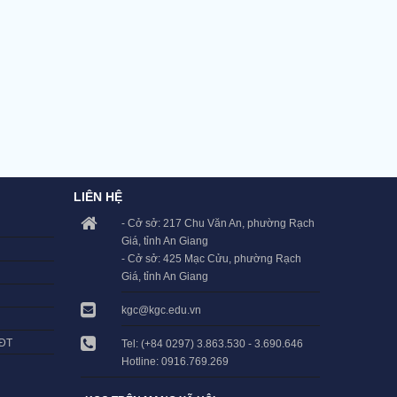
LIÊN HỆ
- Cở sở: 217 Chu Văn An, phường Rạch
Giá, tỉnh An Giang
- Cở sở: 425 Mạc Cửu, phường Rạch
Giá, tỉnh An Giang
kgc@kgc.edu.vn
LĐT
Tel: (+84 0297) 3.863.530 - 3.690.646
Hotline: 0916.769.269