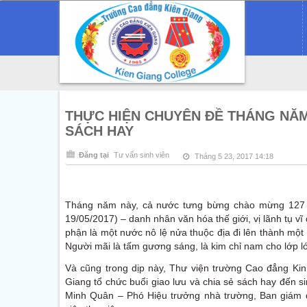
THỰC HIỆN CHUYÊN ĐỀ THÁNG NĂM 
SÁCH HAY
Đăng tại
Tư vấn sinh viên
Tháng 5 23, 2017 14:18
Tháng năm này, cả nước tưng bừng chào mừng 127 n
19/05/2017) – danh nhân văn hóa thế giới, vị lãnh tụ v
phận là một nước nô lệ nửa thuộc địa đi lên thành một
Người mãi là tấm gương sáng, là kim chỉ nam cho lớp l
Và cũng trong dịp này, Thư viện trường Cao đẳng Kinh
Giang tổ chức buổi giao lưu và chia sẻ sách hay đến s
Minh Quân – Phó Hiệu trưởng nhà trường, Ban giám đ