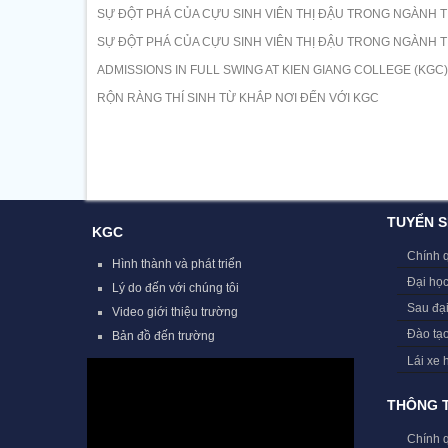
SỰ ĐỘT PHÁ CỦA CỰU SINH VIÊN THỊ ĐẬU TRONG NGÀNH T
SỰ ĐỘT PHÁ CỦA CỰU SINH VIÊN THỊ ĐẬU TRONG NGÀNH T
ADMISSIONS IN FULL SWING AT KIEN GIANG COLLEGE (KGC)
RỘN RÀNG THÍ SINH TỪ KHẮP NƠI ĐẾN VỚI KGC
TUYỂN S
KGC
Chính 
Hình thành và phát triển
Đại học
Lý do đến với chúng tôi
Sau đạ
Video giới thiệu trường
Đào tạ
Bản đồ đến trường
Lái xe 
THÔNG T
Chính 