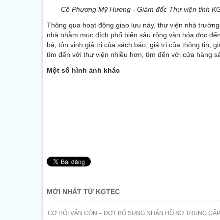
Cô Phương Mỹ Hương - Giám đốc Thư viện tỉnh KG 
Thông qua hoạt động giao lưu này, thư viện nhà trường 
nhà nhằm mục đích phổ biến sâu rộng văn hóa đọc đến 
bá, tôn vinh giá trị của sách báo, giá trị của thông tin, 
tìm đến với thư viện nhiều hơn, tìm đến với cửa hàng s
Một số hình ảnh khác
MỚI NHẤT TỪ KGTEC
CƠ HỘI VẪN CÒN – ĐỢT BỔ SUNG NHẬN HỒ SƠ TRUNG CẤP