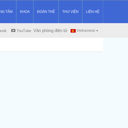
NG TÂM
KHOA
ĐOÀN THỂ
THƯ VIỆN
LIÊN HỆ
Văn phòng điện tử
book
YouTube
Vietnamese