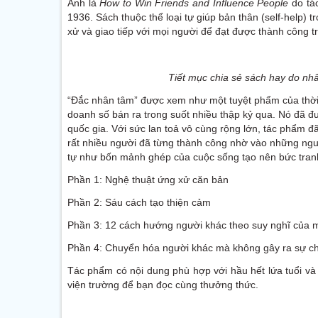
Anh là
How to Win Friends and Influence People
do tác
1936. Sách thuộc thể loại tự giúp bản thân (self-help) 
xử và giao tiếp với mọi người để đạt được thành công t
Tiết mục chia sẻ sách hay do nhâ
“Đắc nhân tâm” được xem như một tuyệt phẩm của thời
doanh số bán ra trong suốt nhiều thập kỷ qua. Nó đã đ
quốc gia. Với sức lan toả vô cùng rộng lớn, tác phẩm đã 
rất nhiều người đã từng thành công nhờ vào những ngu
tự như bốn mảnh ghép của cuộc sống tạo nên bức tran
Phần 1: Nghệ thuật ứng xử căn bản
Phần 2: Sáu cách tạo thiện cảm
Phần 3: 12 cách hướng người khác theo suy nghĩ của 
Phần 4: Chuyển hóa người khác mà không gây ra sự ch
Tác phẩm có nội dung phù hợp với hầu hết lứa tuổi và 
viện trường để bạn đọc cùng thưởng thức.