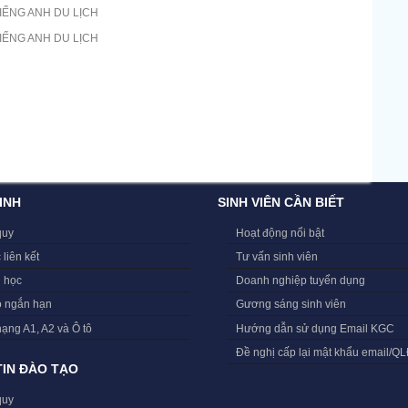
IẾNG ANH DU LỊCH
IẾNG ANH DU LỊCH
INH
SINH VIÊN CẦN BIẾT
quy
Hoạt động nổi bật
 liên kết
Tư vấn sinh viên
i học
Doanh nghiệp tuyển dụng
o ngắn hạn
Gương sáng sinh viên
hạng A1, A2 và Ô tô
Hướng dẫn sử dụng Email KGC
Đề nghị cấp lại mật khẩu email/Q
IN ĐÀO TẠO
quy