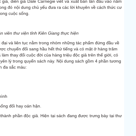
 giả, diễn giả Dale Carnegie viết và xuất bản lần đầu vào năm
trong đó nội dung chủ yếu đưa ra các lời khuyên về cách thức cư
rong cuộc sống.
n viên thư viện tỉnh Kiên Giang thực hiện
 đại và liên tục nằm trong nhóm những tác phẩm đứng đầu về
ược chuyển đổi sang hầu hết thứ tiếng và có mặt ở hàng trăm
làm thay đổi cuộc đời của hàng triệu độc giả trên thế giới, có
yên lý trong quyển sách này. Nội dung sách gồm 4 phần tương
h đa sắc màu:
mình
ống đối hay oán hận.
thành phần độc giả. Hiện tại sách đang được trưng bày tại thư