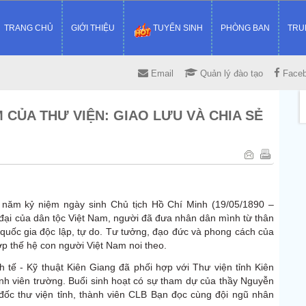
TRANG CHỦ
GIỚI THIỆU
TUYỂN SINH
PHÒNG BAN
TRU
Email
Quản lý đào tạo
Face
CỦA THƯ VIỆN: GIAO LƯU VÀ CHIA SẺ
ăm kỷ niệm ngày sinh Chủ tịch Hồ Chí Minh (19/05/1890 –
ĩ đại của dân tộc Việt Nam, người đã đưa nhân dân mình từ thân
 quốc gia độc lập, tự do. Tư tưởng, đạo đức và phong cách của
ớp thế hệ con người Việt Nam noi theo.
 tế - Kỹ thuật Kiên Giang đã phối hợp với Thư viện tỉnh Kiên
inh viên trường. Buổi sinh hoạt có sự tham dự của thầy Nguyễn
ốc thư viện tỉnh, thành viên CLB Bạn đọc cùng đội ngũ nhân