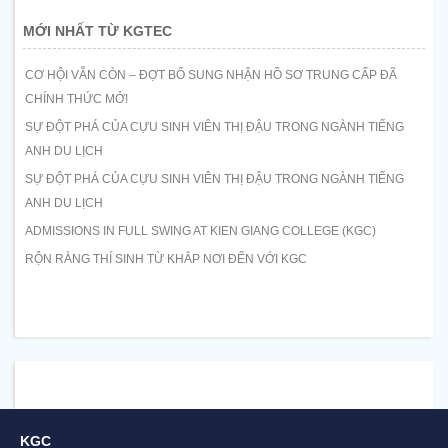
MỚI NHẤT TỪ KGTEC
CƠ HỘI VẪN CÒN – ĐỢT BỔ SUNG NHẬN HỒ SƠ TRUNG CẤP ĐÃ
CHÍNH THỨC MỞ!
SỰ ĐỘT PHÁ CỦA CỰU SINH VIÊN THỊ ĐẬU TRONG NGÀNH TIẾNG
ANH DU LỊCH
SỰ ĐỘT PHÁ CỦA CỰU SINH VIÊN THỊ ĐẬU TRONG NGÀNH TIẾNG
ANH DU LỊCH
ADMISSIONS IN FULL SWING AT KIEN GIANG COLLEGE (KGC)
RỘN RÀNG THÍ SINH TỪ KHẮP NƠI ĐẾN VỚI KGC
KGC