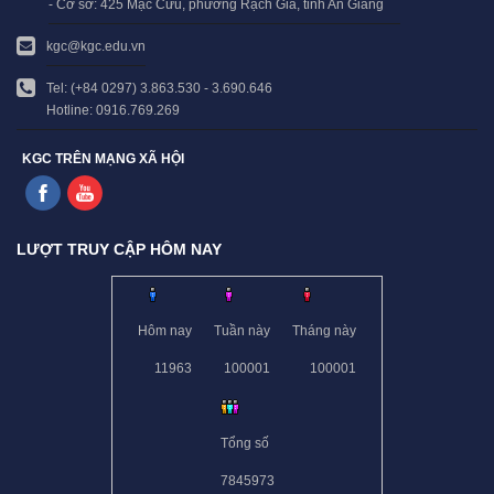
- Cở sở: 425 Mạc Cửu, phường Rạch Giá, tỉnh An Giang
kgc@kgc.edu.vn
Tel: (+84 0297) 3.863.530 - 3.690.646
Hotline: 0916.769.269
KGC TRÊN MẠNG XÃ HỘI
LƯỢT TRUY CẬP HÔM NAY
Hôm nay
Tuần này
Tháng này
11963
100001
100001
Tổng số
7845973