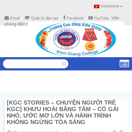
Vietnamese
Văn
Email
Quản lý đào tạo
Facebook
YouTube
phòng điện tử
[KGC STORIES – CHUYỆN NGƯỜI TRẺ
KGC] KHƯU HOÀI BĂNG TÂM – CÔ GÁI
NHỎ, ƯỚC MƠ LỚN VÀ HÀNH TRÌNH
KHÔNG NGỪNG TỎA SÁNG