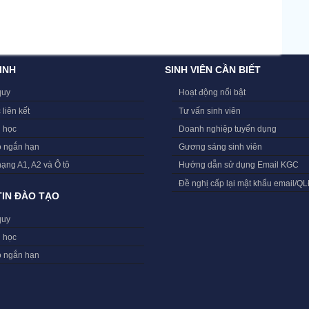
INH
SINH VIÊN CẦN BIẾT
quy
Hoạt động nổi bật
 liên kết
Tư vấn sinh viên
i học
Doanh nghiệp tuyển dụng
o ngắn hạn
Gương sáng sinh viên
hạng A1, A2 và Ô tô
Hướng dẫn sử dụng Email KGC
Đề nghị cấp lại mật khẩu email/Q
IN ĐÀO TẠO
quy
i học
o ngắn hạn