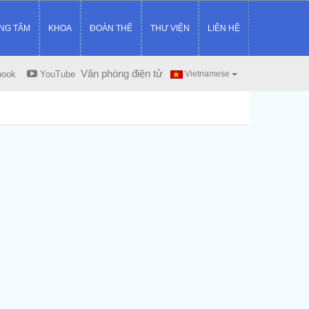
NG TÂM
KHOA
ĐOÀN THỂ
THƯ VIỆN
LIÊN HỆ
Văn phòng điện tử
book
YouTube
Vietnamese