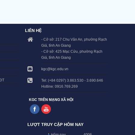
LIÊN HỆ
- Cở sở: 217 Chu Văn An, phường Rạch
Giá, tỉnh An Giang
- Cở sở: 425 Mạc Cửu, phường Rạch
Giá, tỉnh An Giang
kgc@kgc.edu.vn
LĐT
Tel: (+84 0297) 3.863.530 - 3.690.646
Hotline: 0916.769.269
KGC TRÊN MẠNG XÃ HỘI
LƯỢT TRUY CẬP HÔM NAY
Hôm nay
4006