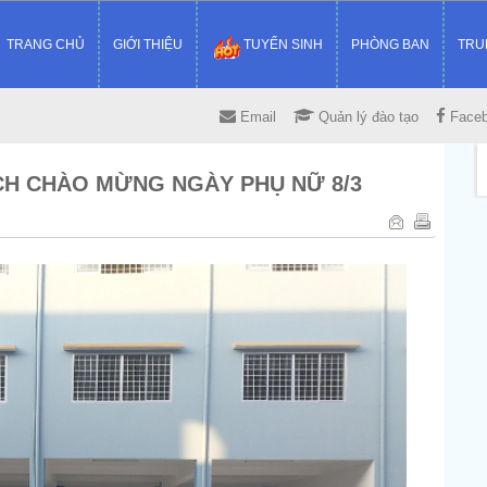
TRANG CHỦ
GIỚI THIỆU
TUYỂN SINH
PHÒNG BAN
TRU
Email
Quản lý đào tạo
Face
ÁCH CHÀO MỪNG NGÀY PHỤ NỮ 8/3