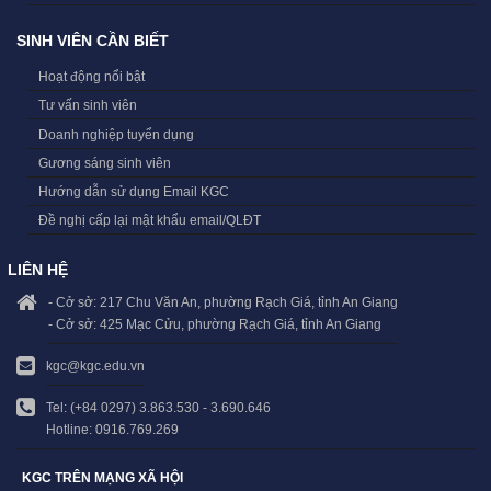
SINH VIÊN CẦN BIẾT
Hoạt động nổi bật
Tư vấn sinh viên
Doanh nghiệp tuyển dụng
Gương sáng sinh viên
Hướng dẫn sử dụng Email KGC
Đề nghị cấp lại mật khẩu email/QLĐT
LIÊN HỆ
- Cở sở: 217 Chu Văn An, phường Rạch Giá, tỉnh An Giang
- Cở sở: 425 Mạc Cửu, phường Rạch Giá, tỉnh An Giang
kgc@kgc.edu.vn
Tel: (+84 0297) 3.863.530 - 3.690.646
Hotline: 0916.769.269
KGC TRÊN MẠNG XÃ HỘI