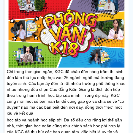
Chỉ trong thời gian ngắn, KGC đã chào đón hàng trăm thí sinh
đến làm thủ tục nhập học vào 26 ngành nghề mà trường đang
tuyển sinh. Các bạn ấy đến từ rất nhiều trường phổ thông khác
nhau nhưng đều chọn Cao đẳng Kiên Giang là đích đến tiếp
theo trong hành trình học tập của mình. Trong dịp này, KGC
cũng mời một số bạn nán lại để cùng gặp gỡ và chia sẻ về “cơ
duyên” nào mà các bạn biết đến nơi đây, đồng thời “flex” một
xíu về kết quả
học tập và ngành học sắp tới. Đa số đều cho rằng lợi thế gần
nhà, thời gian học ngắn cũng như chính sách học phí hợp lý
của KGC đã thu hút các bạn quan tâm, đặc biệt là uy tín và