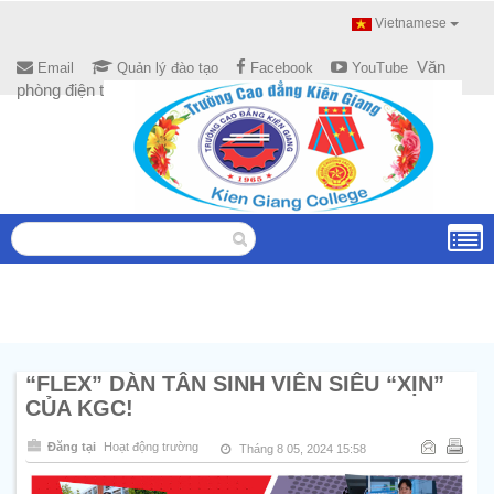
Vietnamese
Văn
Email
Quản lý đào tạo
Facebook
YouTube
phòng điện tử
“FLEX” DÀN TÂN SINH VIÊN SIÊU “XỊN”
CỦA KGC!
Đăng tại
Hoạt động trường
Tháng 8 05, 2024 15:58