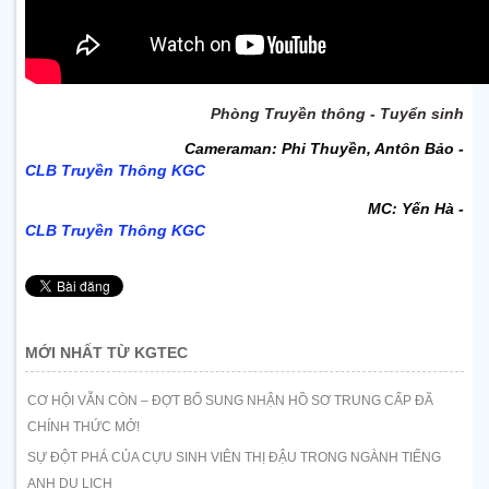
Phòng Truyền thông - Tuyển sinh
Cameraman: Phi Thuyền, Antôn Bảo -
CLB Truyền Thông KGC
MC: Yến Hà -
CLB Truyền Thông KGC
MỚI NHẤT TỪ KGTEC
CƠ HỘI VẪN CÒN – ĐỢT BỔ SUNG NHẬN HỒ SƠ TRUNG CẤP ĐÃ
CHÍNH THỨC MỞ!
SỰ ĐỘT PHÁ CỦA CỰU SINH VIÊN THỊ ĐẬU TRONG NGÀNH TIẾNG
ANH DU LỊCH