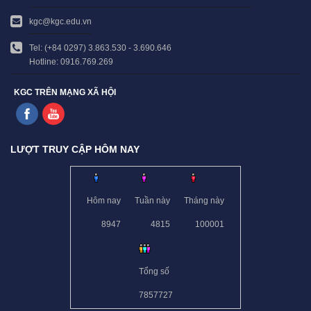
kgc@kgc.edu.vn
Tel: (+84 0297) 3.863.530 - 3.690.646
Hotline: 0916.769.269
KGC TRÊN MẠNG XÃ HỘI
LƯỢT TRUY CẬP HÔM NAY
Hôm nay
Tuần này
Tháng này
8947
4815
100001
Tổng số
7857727