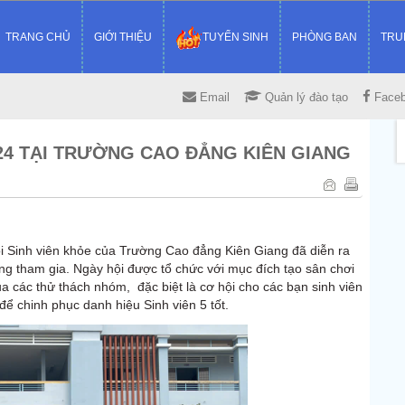
TRANG CHỦ
GIỚI THIỆU
TUYỂN SINH
PHÒNG BAN
TRU
Email
Quản lý đào tạo
Face
24 TẠI TRƯỜNG CAO ĐẲNG KIÊN GIANG
i Sinh viên khỏe của Trường Cao đẳng Kiên Giang đã diễn ra
ng tham gia. Ngày hội được tổ chức với mục đích tạo sân chơi
ua các thử thách nhóm, đặc biệt là cơ hội cho các bạn sinh viên
để chinh phục danh hiệu Sinh viên 5 tốt.