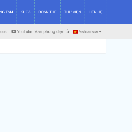
NG TÂM
KHOA
ĐOÀN THỂ
THƯ VIỆN
LIÊN HỆ
Văn phòng điện tử
book
YouTube
Vietnamese