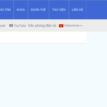
NG TÂM
KHOA
ĐOÀN THỂ
THƯ VIỆN
LIÊN HỆ
Văn phòng điện tử
book
YouTube
Vietnamese