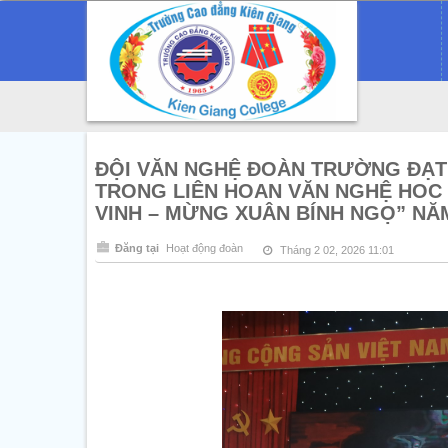
ĐỘI VĂN NGHỆ ĐOÀN TRƯỜNG ĐẠT G
TRONG LIÊN HOAN VĂN NGHỆ HOC 
VINH – MỪNG XUÂN BÍNH NGỌ” NĂ
Đăng tại
Hoạt động đoàn
Tháng 2 02, 2026 11:01