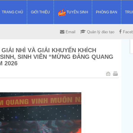
TRANG CHỦ
GIỚI THIỆU
TUYỂN SINH
PHÒNG BAN
TRU
Email
Quản lý đào tạo
Face
IẢI NHÌ VÀ GIẢI KHUYẾN KHÍCH
SINH, SINH VIÊN “MỪNG ĐẢNG QUANG
M 2026