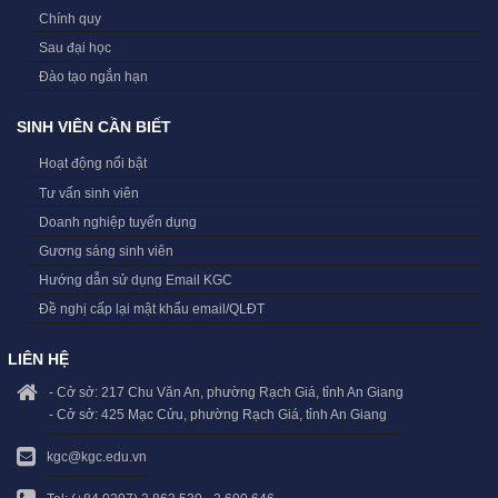
Chính quy
Sau đại học
Đào tạo ngắn hạn
SINH VIÊN CẦN BIẾT
Hoạt động nổi bật
Tư vấn sinh viên
Doanh nghiệp tuyển dụng
Gương sáng sinh viên
Hướng dẫn sử dụng Email KGC
Đề nghị cấp lại mật khẩu email/QLĐT
LIÊN HỆ
- Cở sở: 217 Chu Văn An, phường Rạch Giá, tỉnh An Giang
- Cở sở: 425 Mạc Cửu, phường Rạch Giá, tỉnh An Giang
kgc@kgc.edu.vn