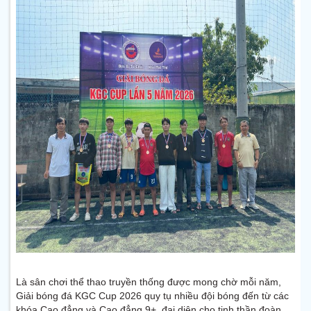
Là sân chơi thể thao truyền thống được mong chờ mỗi năm,
Giải bóng đá KGC Cup 2026 quy tụ nhiều đội bóng đến từ các
khóa Cao đẳng và Cao đẳng 9+, đại diện cho tinh thần đoàn