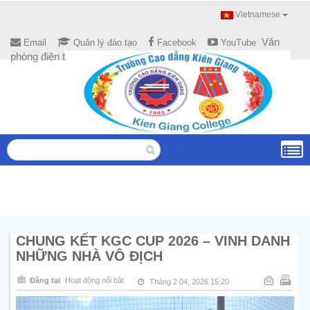
Vietnamese
Văn
Email
Quản lý đào tạo
Facebook
YouTube
phòng điện tử
CHUNG KẾT KGC CUP 2026 – VINH DANH
NHỮNG NHÀ VÔ ĐỊCH
Đăng tại
Hoạt động nổi bật
Tháng 2 04, 2026 15:20