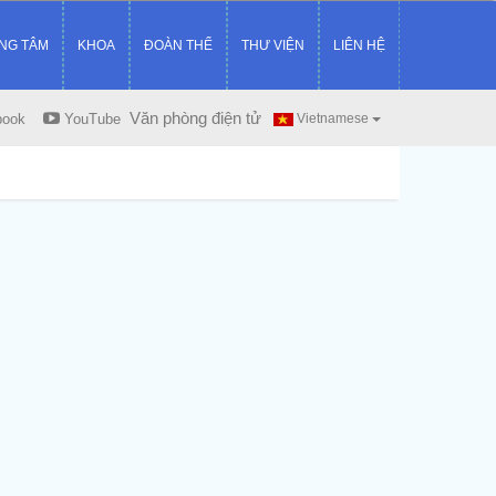
NG TÂM
KHOA
ĐOÀN THỂ
THƯ VIỆN
LIÊN HỆ
Văn phòng điện tử
book
YouTube
Vietnamese