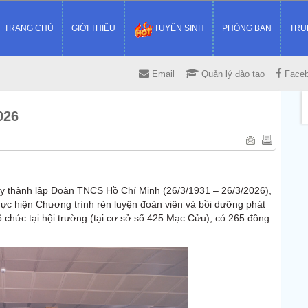
TRANG CHỦ
GIỚI THIỆU
TUYỂN SINH
PHÒNG BAN
TRU
Email
Quản lý đào tạo
Face
026
 thành lập Đoàn TNCS Hồ Chí Minh (26/3/1931 – 26/3/2026),
ực hiện Chương trình rèn luyện đoàn viên và bồi dưỡng phát
ổ chức tại hội trường (tại cơ sở số 425 Mạc Cửu), có 265 đồng