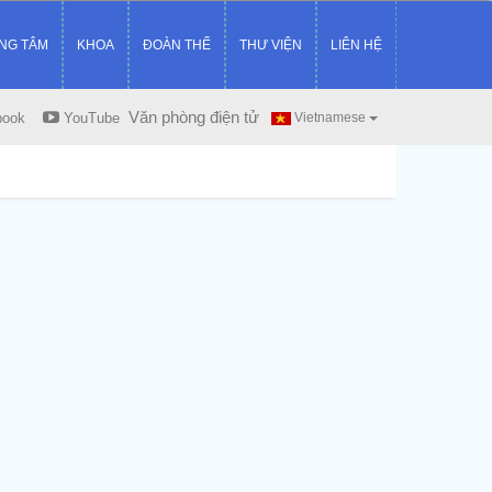
NG TÂM
KHOA
ĐOÀN THỂ
THƯ VIỆN
LIÊN HỆ
Văn phòng điện tử
book
YouTube
Vietnamese