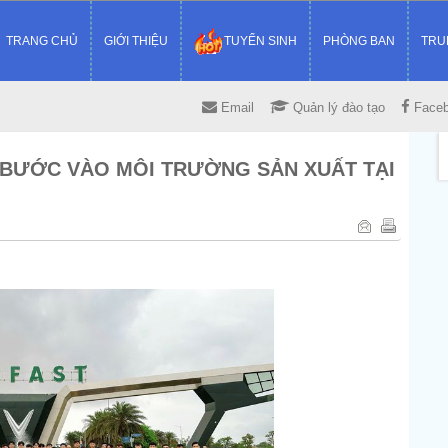
TRANG CHỦ
GIỚI THIỆU
TUYỂN SINH
PHÒNG BAN
TRU
Email
Quản lý đào tạo
Face
N BƯỚC VÀO MÔI TRƯỜNG SẢN XUẤT TẠI